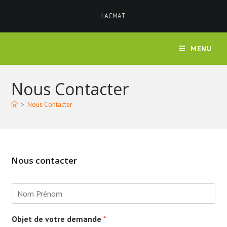
Skip
LACMAT
to
content
MENU
Nous Contacter
>
Nous Contacter
Nous contacter
N
o
m
*
Objet de votre demande
*